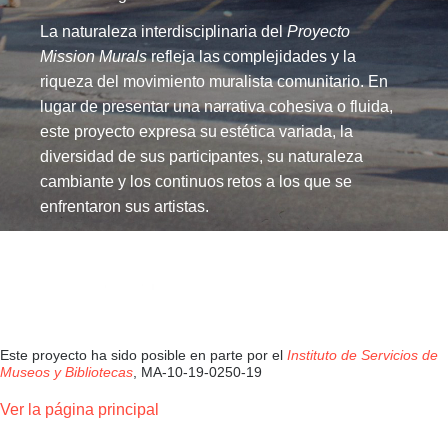
La naturaleza interdisciplinaria del
Proyecto
Mission Murals
refleja las complejidades y la
riqueza del movimiento muralista comunitario. En
lugar de presentar una narrativa cohesiva o fluida,
este proyecto expresa su estética variada, la
diversidad de sus participantes, su naturaleza
cambiante y los continuos retos a los que se
enfrentaron sus artistas.
Este proyecto ha sido posible en parte por el
Instituto de Servicios de
Museos y Bibliotecas
, MA-10-19-0250-19
Ver la página principal