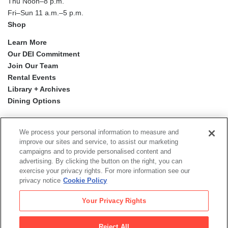
Thu Noon–8 p.m.
Fri–Sun 11 a.m.–5 p.m.
Shop
Learn More
Our DEI Commitment
Join Our Team
Rental Events
Library + Archives
Dining Options
Social
Newsletter Sign-up
media
We process your personal information to measure and
improve our sites and service, to assist our marketing
campaigns and to provide personalised content and
© 2026 San Francisco Museum of Modern Art
advertising. By clicking the button on the right, you can
exercise your privacy rights. For more information see our
Proyecto Mission Murals
is a digital publication by the San
privacy notice
Cookie Policy
Francisco Museum of Modern Art.
The views, findings, conclusions or recommendations
Your Privacy Rights
expressed in this digital publication do not necessarily
represent those of the Institute of Museum and Library
Services.
Reject All