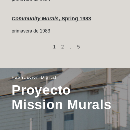
Community Murals
, Spring 1983
primavera de 1983
Content
Page
Page
Page
1
2
…
5
pagination
Publicación Digital
Proyecto
Mission Murals