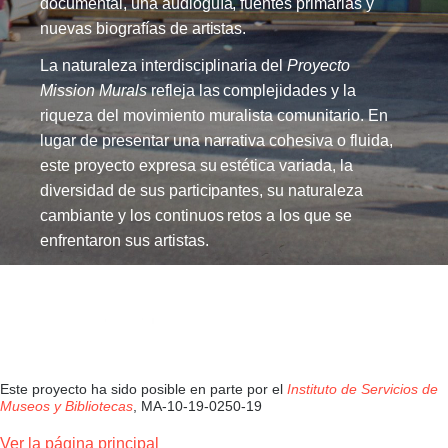
documental, una audioguía, fuentes primarias y
nuevas biografías de artistas.
La naturaleza interdisciplinaria del
Proyecto
Mission Murals
refleja las complejidades y la
riqueza del movimiento muralista comunitario. En
lugar de presentar una narrativa cohesiva o fluida,
este proyecto expresa su estética variada, la
diversidad de sus participantes, su naturaleza
cambiante y los continuos retos a los que se
enfrentaron sus artistas.
Este proyecto ha sido posible en parte por el
Instituto de Servicios de
Museos y Bibliotecas
, MA-10-19-0250-19
Ver la página principal