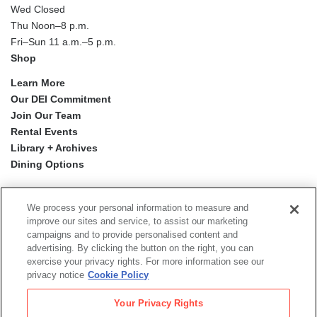
Wed Closed
Thu Noon–8 p.m.
Fri–Sun 11 a.m.–5 p.m.
Shop
Learn More
Our DEI Commitment
Join Our Team
Rental Events
Library + Archives
Dining Options
Social
Newsletter Sign-up
media
We process your personal information to measure and
improve our sites and service, to assist our marketing
campaigns and to provide personalised content and
© 2026 San Francisco Museum of Modern Art
advertising. By clicking the button on the right, you can
exercise your privacy rights. For more information see our
Proyecto Mission Murals
is a digital publication by the San
privacy notice
Cookie Policy
Francisco Museum of Modern Art.
The views, findings, conclusions or recommendations
Your Privacy Rights
expressed in this digital publication do not necessarily
represent those of the Institute of Museum and Library